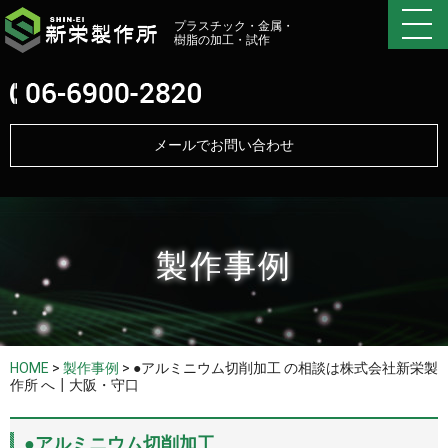
プラスチック・金属・
樹脂の加工・試作
メールでお問い合わせ
製作事例
HOME
>
製作事例
>
●アルミニウム切削加工 の相談は株式会社新栄製
作所 へ┃大阪・守口
●アルミニウム切削加工