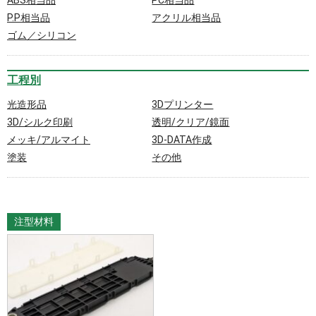
ABS相当品
PC相当品
P.P相当品
アクリル相当品
ゴム／シリコン
工程別
光造形品
3Dプリンター
3D/シルク印刷
透明/クリア/鏡面
メッキ/アルマイト
3D-DATA作成
塗装
その他
注型材料